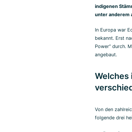
indigenen Stämm
unter anderem a
In Europa war Ec
bekannt. Erst na
Power“ durch. Mi
angebaut.
Welches 
verschie
Von den zahlrei
folgende drei he