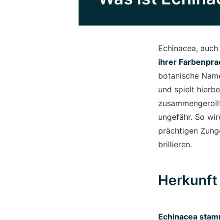
Echinacea, auch 
ihrer Farbenpra
botanische Name,
und spielt hierb
zusammengerollt
ungefähr. So wir
prächtigen Zunge
brillieren.
Herkunft
Echinacea stamm