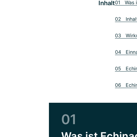
Inhalt
01 Was i
02 Inhal
03 Wirk
04 Einna
05 Echina
06 Echin
01
Was ist Echin