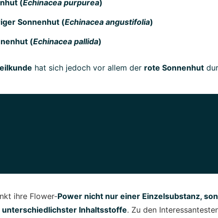
nhut (
Echinacea purpurea
)
riger Sonnenhut (
Echinacea angustifolia
)
nnenhut (
Echinacea pallida
)
eilkunde
hat sich jedoch vor allem der
rote Sonnenhut
dur
kt ihre Flower-
Power nicht nur einer Einzelsubstanz, so
nterschiedlichster Inhaltsstoffe
. Zu den Interessanteste