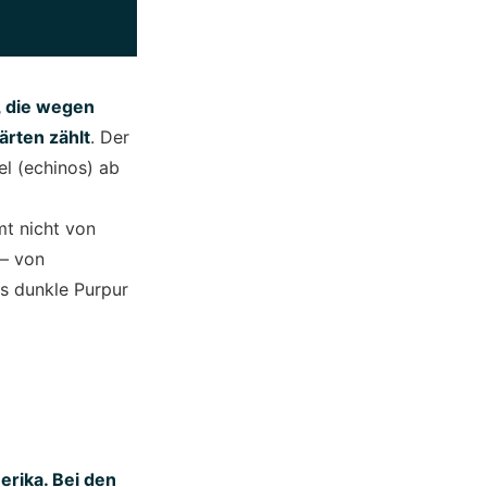
, die wegen
ärten zählt
. Der
el (echinos) ab
t nicht von
 – von
ns dunkle Purpur
rika. Bei den