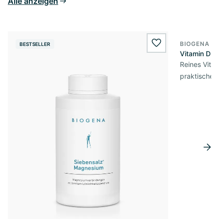
Alle anzeigen
BIOGENA E
BESTSELLER
BESTSELL
wishlist.add
Vitamin D3 
Reines Vita
praktischer