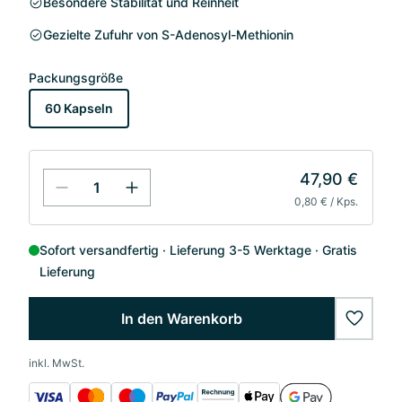
Besondere Stabilität und Reinheit
Gezielte Zufuhr von S-Adenosyl-Methionin
Packungsgröße
60 Kapseln
47,90 €
0,80 € / Kps.
Sofort versandfertig
Lieferung 3-5 Werktage
Gratis
Lieferung
In den Warenkorb
wishlis
inkl. MwSt.