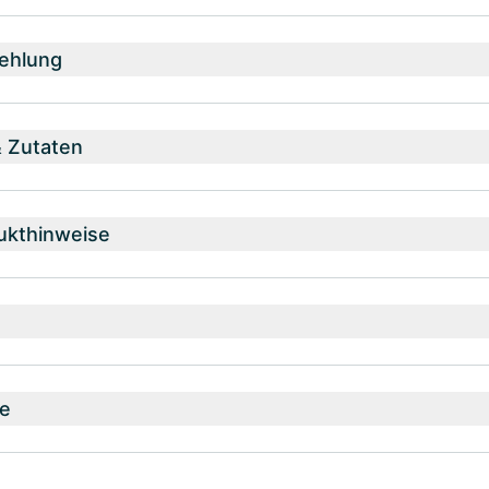
ehlung
& Zutaten
ukthinweise
e