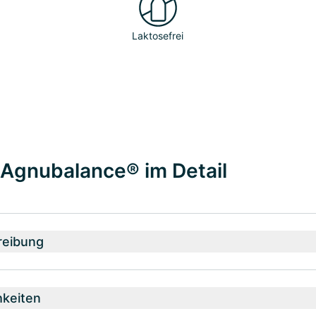
Laktosefrei
 Agnubalance® im Detail
reibung
hkeiten