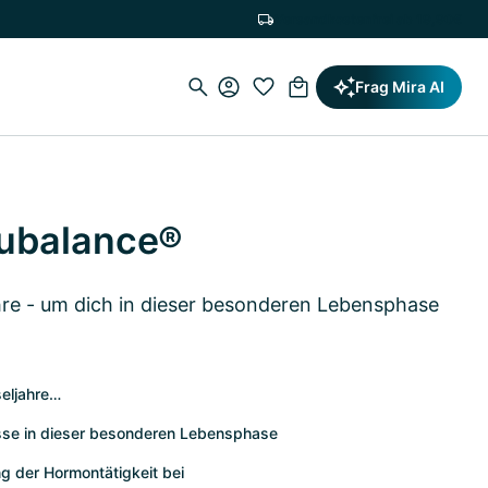
Versandkostenfrei ab 19,90€
Frag Mira AI
ubalance®
hre - um dich in dieser besonderen Lebensphase
seljahre…
sse in dieser besonderen Lebensphase
ng der Hormontätigkeit bei