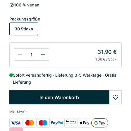
100 % vegan
Packungsgröße
30 Sticks
31,90 €
1,06 € / Stick
Sofort versandfertig
Lieferung 3-5 Werktage
Gratis
Lieferung
In den Warenkorb
wishlis
inkl. MwSt.