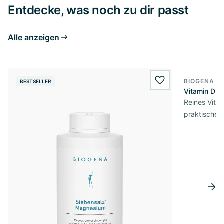
Entdecke, was noch zu dir passt
Alle anzeigen
BIOGENA E
BESTSELLER
BESTSELL
wishlist.add
Vitamin D3 
Reines Vita
praktischer