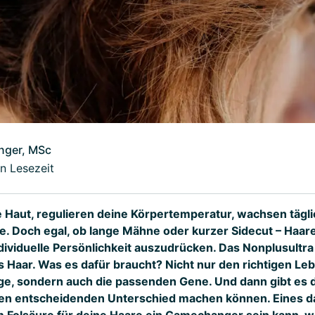
inger, MSc
n Lesezeit
e Haut, regulieren deine Körpertemperatur, wachsen tägli
. Doch egal, ob lange Mähne oder kurzer Sidecut – Haare
ividuelle Persönlichkeit auszudrücken. Das Nonplusultra 
s Haar. Was es dafür braucht? Nicht nur den richtigen Leb
e, sondern auch die passenden Gene. Und dann gibt es d
 den entscheidenden Unterschied machen können. Eines d
 Folsäure für deine Haare ein Gamechanger sein kann, 