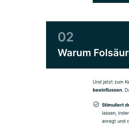
02
Warum Folsäure
Und jetzt zum K
beeinflussen
. D
Stimuliert 
lassen, inde
anregt und d