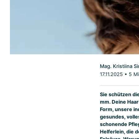
Mag. Kristiina S
17.11.2025
•
5 Mi
Sie schützen di
mm. Deine Haare
Form, unsere ind
gesundes, volle
schonende Pfleg
Helferlein, die
Folsäure. Warum