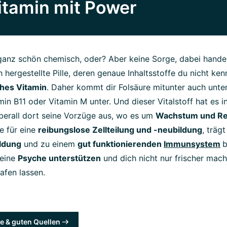
Vitamin mit Power
 ganz schön chemisch, oder? Aber keine Sorge, dabei handel
h hergestellte Pille, deren genaue Inhaltsstoffe du nicht ke
ches Vitamin
. Daher kommt dir Folsäure mitunter auch un
min B11 oder Vitamin M unter. Und dieser Vitalstoff hat es i
überall dort seine Vorzüge aus, wo es um
Wachstum und Re
ie für eine
reibungslose Zellteilung und -neubildung
,
trägt
ldung
und zu einem
gut funktionierenden
Immunsystem
b
deine
Psyche unterstützen
und dich nicht nur frischer mac
afen lassen.
e & guten Quellen