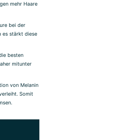
ngen mehr Haare
ure bei der
 es stärkt diese
die besten
daher mitunter
ktion von Melanin
verleiht. Somit
emsen.