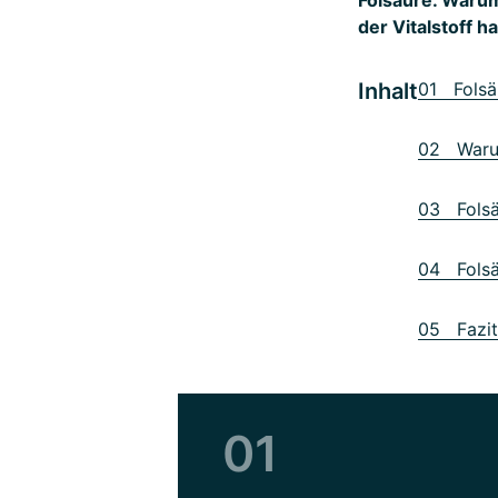
der Vitalstoff h
Inhalt
01 Folsäu
02 Warum 
03 Folsä
04 Folsä
05 Fazit
01