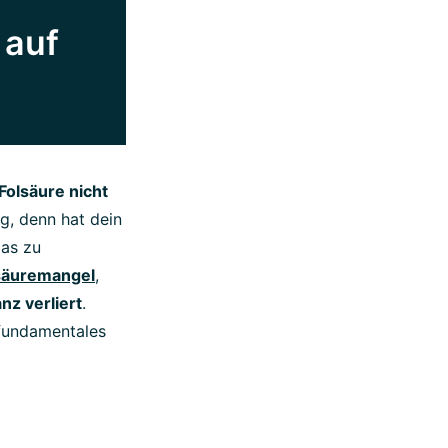
 auf
Folsäure nicht
ig, denn hat dein
das zu
säuremangel
,
nz verliert
.
fundamentales