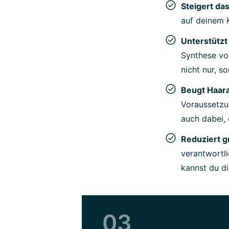
Steigert da
auf deinem K
Unterstützt
Synthese von
nicht nur, s
Beugt Haara
Voraussetzun
auch dabei, 
Reduziert g
verantwortli
kannst du di
03