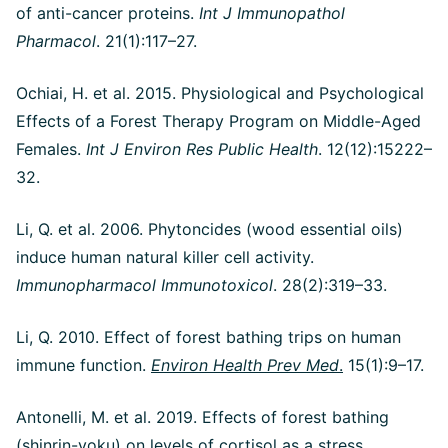
of anti-cancer proteins.
Int J Immunopathol
Pharmacol
. 21(1):117–27.
Ochiai, H. et al. 2015. Physiological and Psychological
Effects of a Forest Therapy Program on Middle-Aged
Females.
Int J Environ Res Public Health
. 12(12):15222–
32.
Li, Q. et al. 2006. Phytoncides (wood essential oils)
induce human natural killer cell activity.
Immunopharmacol Immunotoxicol
. 28(2):319–33.
Li, Q. 2010. Effect of forest bathing trips on human
immune function.
Environ Health Prev Med
.
15(1):9–17.
Antonelli, M. et al. 2019. Effects of forest bathing
(shinrin-yoku) on levels of cortisol as a stress