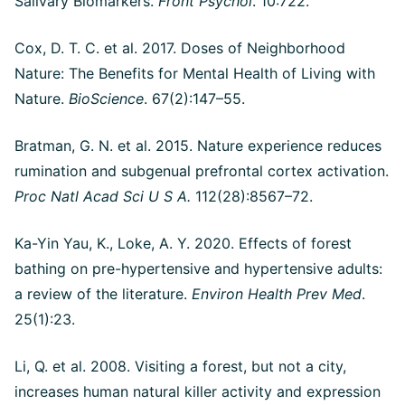
Salivary Biomarkers.
Front Psychol
. 10:722.
Cox, D. T. C. et al. 2017. Doses of Neighborhood
Nature: The Benefits for Mental Health of Living with
Nature.
BioScience
. 67(2):147–55.
Bratman, G. N. et al. 2015. Nature experience reduces
rumination and subgenual prefrontal cortex activation.
Proc Natl Acad Sci U S A.
112(28):8567–72.
Ka-Yin Yau, K., Loke, A. Y. 2020. Effects of forest
bathing on pre-hypertensive and hypertensive adults:
a review of the literature.
Environ Health Prev Med
.
25(1):23.
Li, Q. et al. 2008. Visiting a forest, but not a city,
increases human natural killer activity and expression