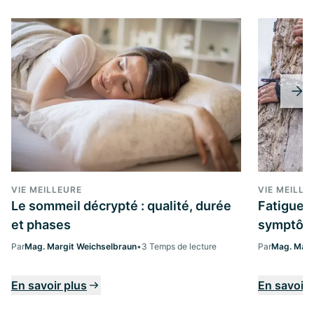
VIE MEILLEURE
VIE MEILLE
Le sommeil décrypté : qualité, durée
Fatigue d
et phases
symptôme
Par
Mag. Margit Weichselbraun
•
3 Temps de lecture
Par
Mag. Marg
En savoir plus
En savoir 