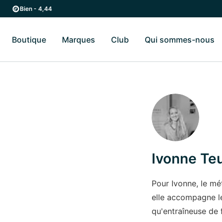
Passer au contenu principal
Passer à la navigation principale
Bien - 4,44
Boutique
Marques
Club
Qui sommes-nous
Basculer vers le sous-menu Boutique
Basculer vers le sous-menu Marques
Ba
Ivonne Teu
Pour Ivonne, le mé
elle accompagne le
qu'entraîneuse de 