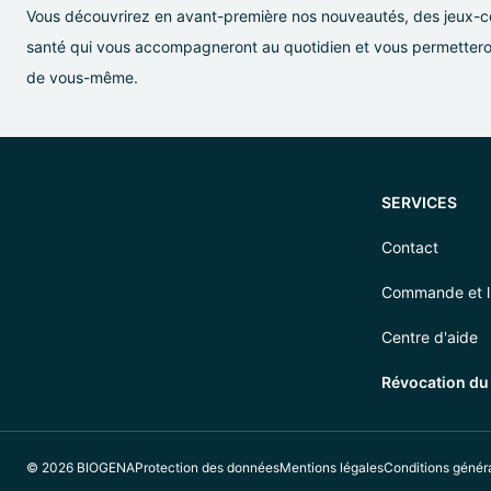
Vous découvrirez en avant-première nos nouveautés, des jeux-co
santé qui vous accompagneront au quotidien et vous permetteron
de vous-même.
SERVICES
Contact
Commande et li
Centre d'aide
Révocation du
© 2026 BIOGENA
Protection des données
Mentions légales
Conditions génér
https://biogena.com/de-at