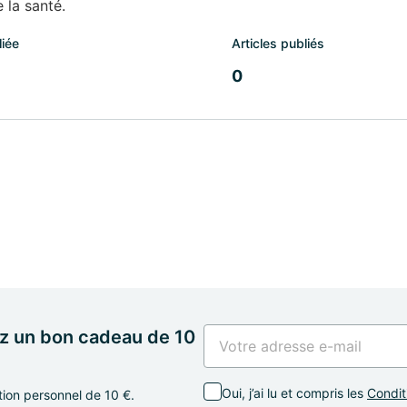
 la santé.
liée
Articles publiés
0
z un bon cadeau de 10
Oui, j’ai lu et compris les
Conditi
tion personnel de 10 €.