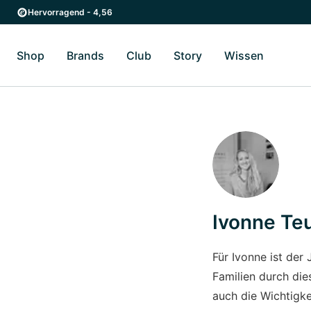
Zum Hauptinhalt springen
Zur Hauptnavigation springen
Hervorragend - 4,56
Shop
Brands
Club
Story
Wissen
Zum Untermenü Shop umschalten
Zum Untermenü Brands umschalten
Zum Untermenü Club umschalten
Zum Untermenü Story ums
Zum Unter
Ivonne Teu
Für Ivonne ist der
Familien durch die
auch die Wichtigke