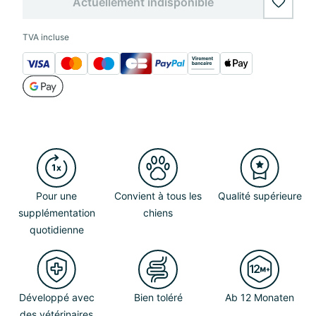
Actuellement indisponible
wishlis
TVA incluse
Pour une
Convient à tous les
Qualité supérieure
supplémentation
chiens
quotidienne
Développé avec
Bien toléré
Ab 12 Monaten
des vétérinaires