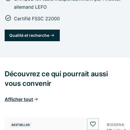
allemand LEFO
Certifié FSSC 22000
Qualité et recherche
Découvrez ce qui pourrait aussi
vous convenir
Afficher tout
BIOGENA E
BESTSELLER
BESTSELL
wishlist.add