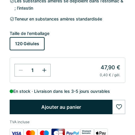
Les substances amères se déploient dans l'estomac &
; l'intestin
Teneur en substances amères standardisée
Taille de l'emballage
120 Gélules
47,90 €
0,40 € / gél.
En stock
Livraison dans les 3-5 jours ouvrables
Ajouter au panier
wishlis
TVA incluse