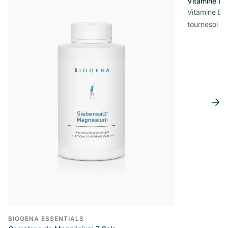
Vitamine D3
Vitamine D3 
tournesol de
BIOGENA ESSENTIALS