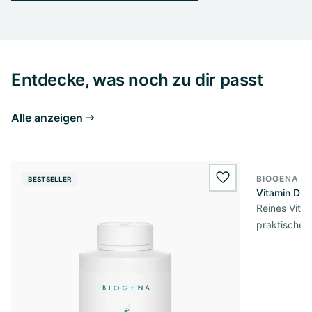
Entdecke, was noch zu dir passt
Alle anzeigen
BIOGENA E
BESTSELLER
BESTSELL
wishlist.add
Vitamin D3 
Reines Vita
praktischer