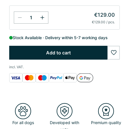
€129.00
€129.00 / pcs.
Stock Available
Delivery within 5-7 working days
Add to cart
wishlis
incl. VAT.
For all dogs
Developed with
Premium quality