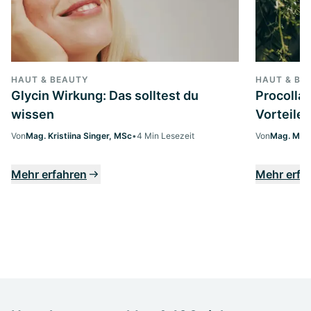
HAUT & BEAUTY
HAUT & BE
Glycin Wirkung: Das solltest du
Procollag
wissen
Vorteile 
Von
Mag. Kristiina Singer, MSc
•
4 Min Lesezeit
Von
Mag. Marg
Mehr erfahren
Mehr erfa