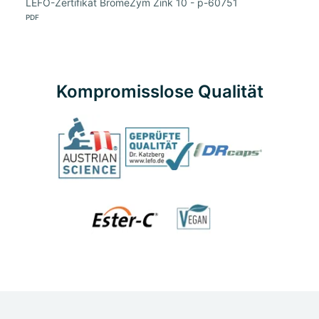
LEFO-Zertifikat BromeZym Zink 10 - p-60751
PDF
Kompromisslose Qualität