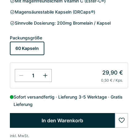
Mit magenfreundlichem Vitamin C (Ester-C®)
Magensäurestabile Kapseln (DRCaps®)
Sinnvolle Dosierung: 200mg Bromelain / Kapsel
Packungsgröße
60 Kapseln
29,90 €
0,50 € / Kps.
Sofort versandfertig
Lieferung 3-5 Werktage
Gratis
Lieferung
In den Warenkorb
wishlis
inkl. MwSt.