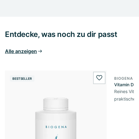
Entdecke, was noch zu dir passt
Alle anzeigen
BIOGENA E
BESTSELLER
BESTSELL
wishlist.add
Vitamin D3 
Reines Vita
praktischer