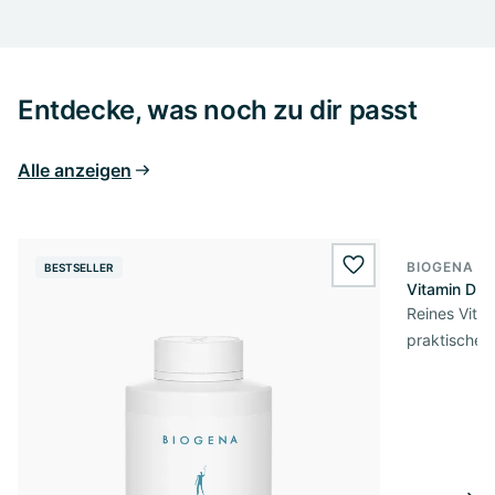
Entdecke, was noch zu dir passt
Alle anzeigen
BIOGENA E
BESTSELLER
BESTSELL
wishlist.add
Vitamin D3 
Reines Vita
praktischer