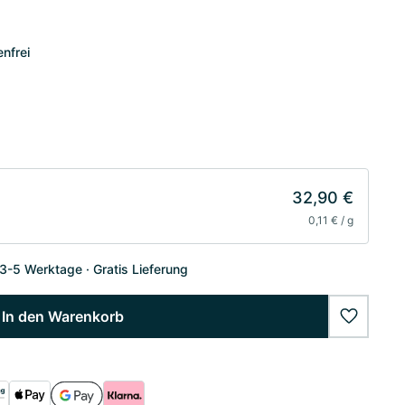
enfrei
32,90 €
0,11 € / g
 3-5 Werktage
Gratis Lieferung
In den Warenkorb
wishlist