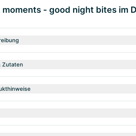
moments - good night bites im D
reibung
& Zutaten
ukthinweise