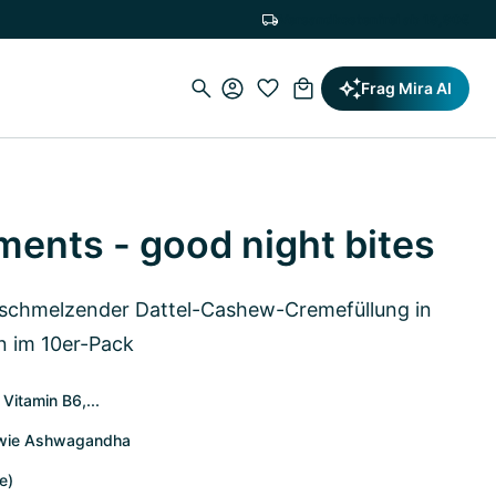
Versandkostenfrei ab 19,90€
Frag Mira AI
nts - good night bites
t schmelzender Dattel-Cashew-Cremefüllung in
n im 10er-Pack
Vitamin B6,...
sowie Ashwagandha
e)