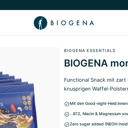
chalten
menü Wissen umschalten
BIOGENA ESSENTIALS
BIOGENA mome
Functional Snack mit zar
knusprigen Waffel-Polster
Mit den Good-night-Held:innen 
...B12, Niacin & Magnesium 
Zero sugar added (NEOH Insid