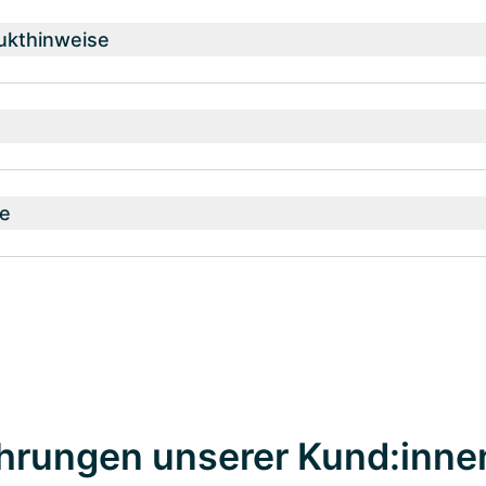
ukthinweise
e
hrungen unserer Kund:inne