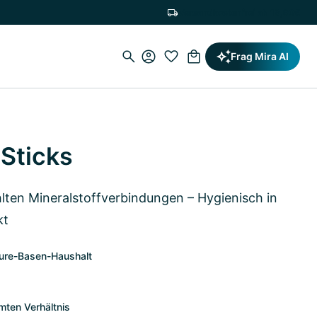
Versandkostenfrei ab 19,90€
Frag Mira AI
Sticks
ten Mineralstoffverbindungen – Hygienisch in
kt
ure-Basen-Haushalt
mten Verhältnis