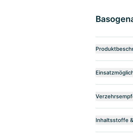
Basogena®
Produktbesch
Einsatzmöglic
Verzehrsempf
Inhaltsstoffe 