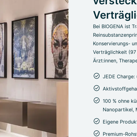
versteck
Verträgl
Bei BIOGENA ist Tr
Reinsubstanzenprin
Konservierungs- un
Verträglichkeit (9
Ärzt:innen, Therape
JEDE Charge: 
Aktivstoffgeha
100 % ohne kün
Nanopartikel,
Eigene Produk
Premium-Rohst