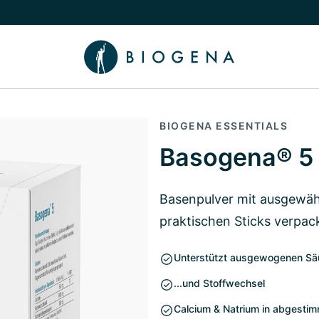
chalten
menü Wissen umschalten
BIOGENA ESSENTIALS
Basogena® 5 
Basenpulver mit ausgewähl
praktischen Sticks verpac
Unterstützt ausgewogenen Sä
...und Stoffwechsel
Calcium & Natrium in abgestim