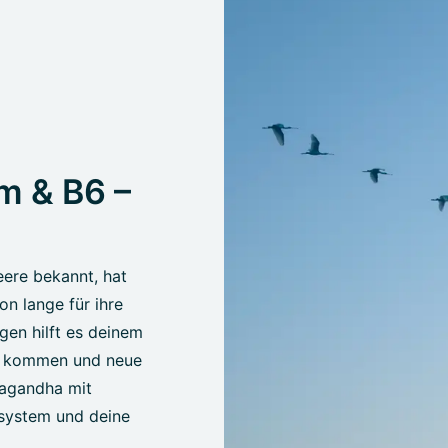
 & B6 –
eere bekannt, hat
n lange für ihre
en hilft es deinem
 zu kommen und neue
wagandha mit
system und deine