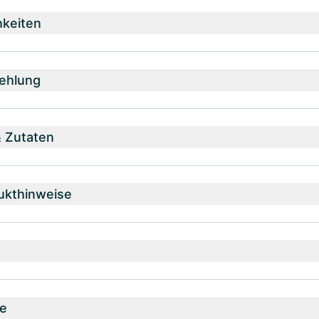
hkeiten
ehlung
& Zutaten
ukthinweise
e