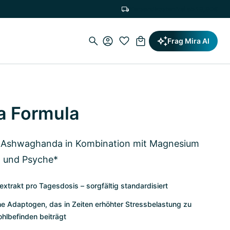
Versandkostenfrei ab 19,90€
Frag Mira AI
 Formula
t Ashwaghanda in Kombination mit Magnesium
n und Psyche*
rakt pro Tagesdosis – sorgfältig standardisiert
he Adaptogen, das in Zeiten erhöhter Stressbelastung zu
hlbefinden beiträgt