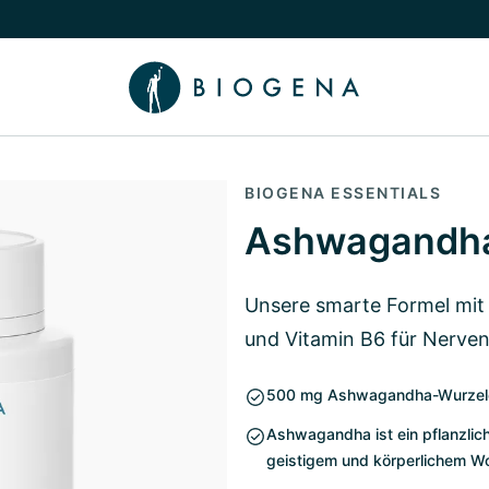
chalten
menü Wissen umschalten
BIOGENA ESSENTIALS
Ashwagandha
Unsere smarte Formel mi
und Vitamin B6 für Nerve
500 mg Ashwagandha-Wurzelext
Ashwagandha ist ein pflanzlic
geistigem und körperlichem Wo