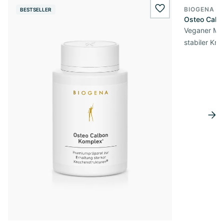
BIOGENA E
BESTSELLER
wishlist.add
Osteo Cald
Veganer Mik
stabiler Kn