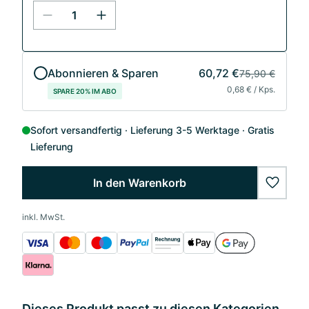
Abonnieren & Sparen
60,72 €
75,90 €
0,68 € / Kps.
SPARE 20% IM ABO
Sofort versandfertig
Lieferung 3-5 Werktage
Gratis
Lieferung
In den Warenkorb
wishlis
inkl. MwSt.
Dieses Produkt passt zu diesen Kategorien