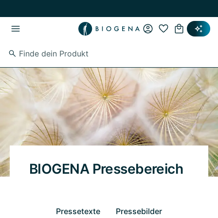
Zum Hauptinhalt springen
Zur Hauptnavigation springen
BIOGENA Pressebereich
Pressetexte
Pressebilder