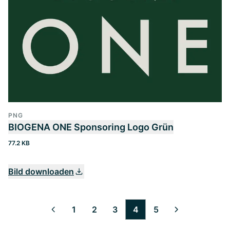
PNG
BIOGENA ONE Sponsoring Logo Grün
77.2 KB
Bild downloaden
1
2
3
4
5