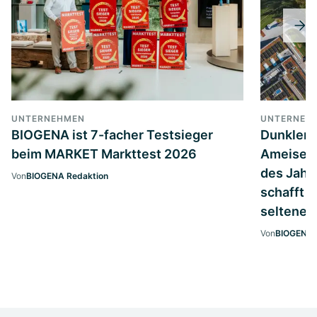
UNTERNEHMEN
UNTERNEH
BIOGENA ist 7-facher Testsieger
Dunkler 
beim MARKET Markttest 2026
Ameisenb
des Jahr
Von
BIOGENA Redaktion
schafft 
seltenen 
Von
BIOGENA 