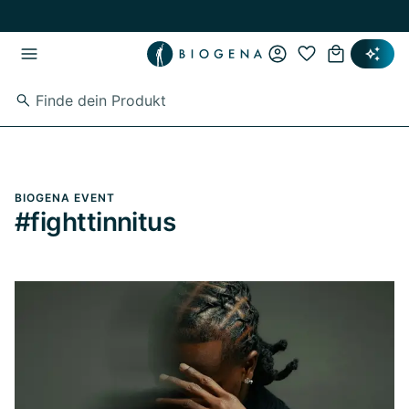
Zum Hauptinhalt springen
Zur Hauptnavigation springen
BIOGENA EVENT
#fighttinnitus