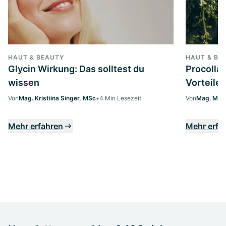
HAUT & BEAUTY
HAUT & BE
Glycin Wirkung: Das solltest du
Procollag
wissen
Vorteile 
Von
Mag. Kristiina Singer, MSc
•
4 Min Lesezeit
Von
Mag. Marg
Mehr erfahren
Mehr erfa