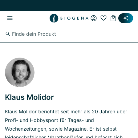
Zum Hauptinhalt springen
Zur Hauptnavigation springen
Klaus Molidor
Klaus Molidor berichtet seit mehr als 20 Jahren über
Profi- und Hobbysport für Tages- und
Wochenzeitungen, sowie Magazine. Er ist selbst
leidenschaftlicher Marathonläufer und befasst sich