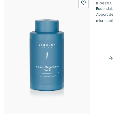
BIOGENA S
wishlist.add
Essentials
Apport de b
micronutrime