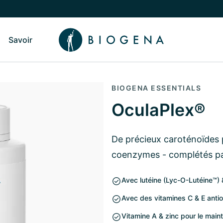
Savoir
sculer vers le sous-menu Qui sommes-nous
Basculer vers le sous-menu Savoir
BIOGENA ESSENTIALS
OculaPlex®
De précieux caroténoïdes 
coenzymes - complétés par
Avec lutéine (Lyc-O-Lutéine™)
Avec des vitamines C & E anti
Vitamine A & zinc pour le maint