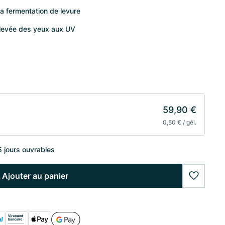
 fermentation de levure
élevée des yeux aux UV
59,90 €
0,50 € / gél.
5 jours ouvrables
Ajouter au panier
wishlist