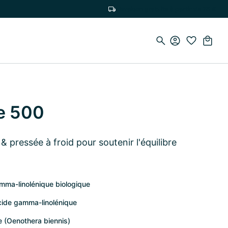
Livraison gratuite à partir de 75 €
re 500
 & pressée à froid pour soutenir l'équilibre
amma-linolénique biologique
acide gamma-linolénique
e (Oenothera biennis)