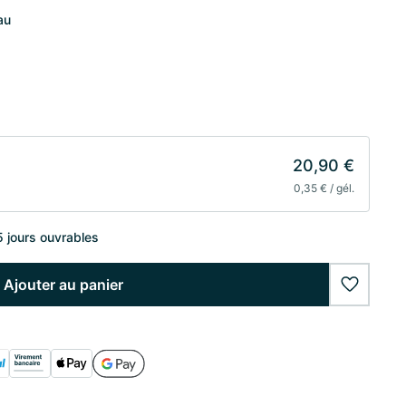
au
20,90 €
0,35 € / gél.
5 jours ouvrables
Ajouter au panier
wishlist