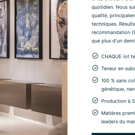
quotidien. Nous su
qualité, principale
techniques. Résult
recommandation (95
que plus d'un demi-
CHAQUE lot t
Teneur en subs
100 % sans col
génétique, nan
Production à 
Matières premi
leaders du ma