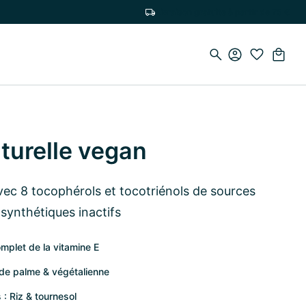
Livraison gratuite à partir de 75 €
turelle vegan
ec 8 tocophérols et tocotriénols de sources
 synthétiques inactifs
mplet de la vitamine E
e de palme & végétalienne
: Riz & tournesol