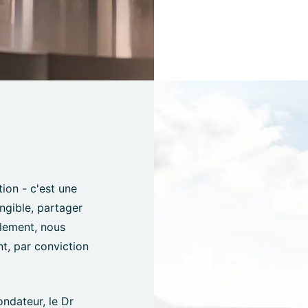
tion - c'est une
angible, partager
èlement, nous
t, par conviction
ondateur, le Dr