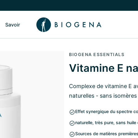
Savoir
sculer vers le sous-menu Qui sommes-nous
Basculer vers le sous-menu Savoir
BIOGENA ESSENTIALS
Vitamine E na
Complexe de vitamine E av
naturelles - sans isomères
Effet synergique du spectre co
naturelle, très pure, sans huil
Sources de matières premières 