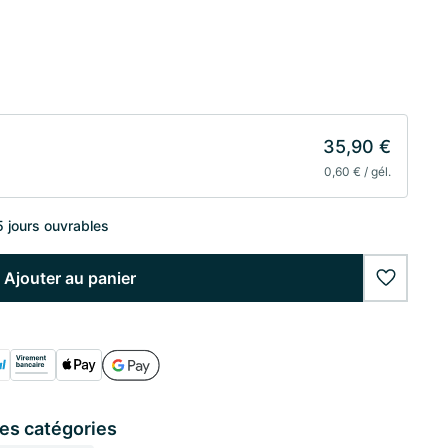
35,90 €
0,60 € / gél.
5 jours ouvrables
Ajouter au panier
wishlist
ces catégories