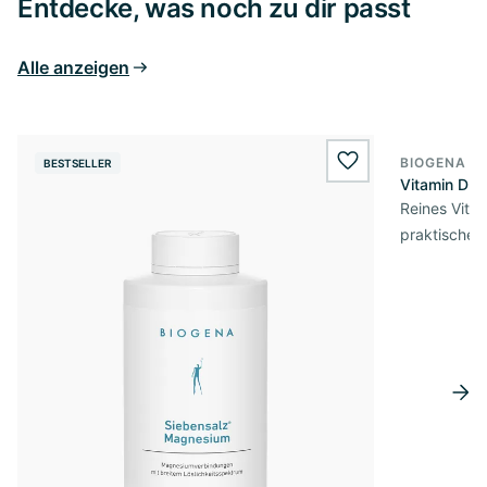
Entdecke, was noch zu dir passt
Alle anzeigen
BIOGENA E
BESTSELLER
BESTSELL
wishlist.add
Vitamin D3 
Reines Vita
praktischer