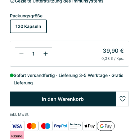
Gezielte Unterstützung des Immunsystems
Packungsgröße
120 Kapseln
39,90 €
0,33 € / Kps.
Sofort versandfertig
Lieferung 3-5 Werktage
Gratis
Lieferung
In den Warenkorb
wishlis
inkl. MwSt.