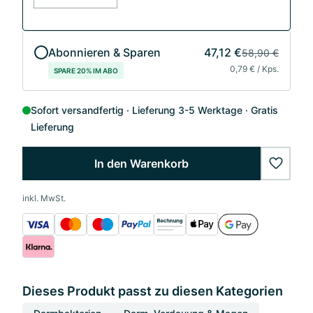
Abonnieren & Sparen
47,12 €
58,90 €
0,79 € / Kps.
SPARE 20% IM ABO
Sofort versandfertig
Lieferung 3-5 Werktage
Gratis
Lieferung
In den Warenkorb
wishlis
inkl. MwSt.
Dieses Produkt passt zu diesen Kategorien