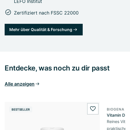
LEFO Institut
Zertifiziert nach FSSC 22000
Mehr über Qualität & Forschung
Entdecke, was noch zu dir passt
Alle anzeigen
BIOGENA E
BESTSELLER
BESTSELL
wishlist.add
Vitamin D3 
Reines Vita
praktischer