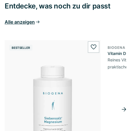
Entdecke, was noch zu dir passt
Alle anzeigen
BIOGENA E
BESTSELLER
BESTSELL
wishlist.add
Vitamin D3 
Reines Vita
praktischer