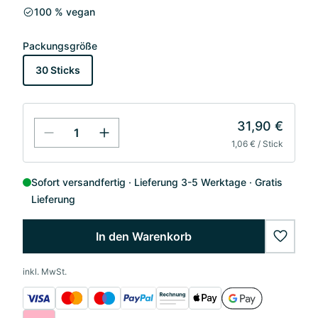
100 % vegan
Packungsgröße
30 Sticks
31,90 €
1,06 € / Stick
Sofort versandfertig
Lieferung 3-5 Werktage
Gratis
Lieferung
In den Warenkorb
wishlis
inkl. MwSt.