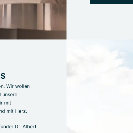
us
on. Wir wollen
d unsere
r mit
nd mit Herz.
ünder Dr. Albert