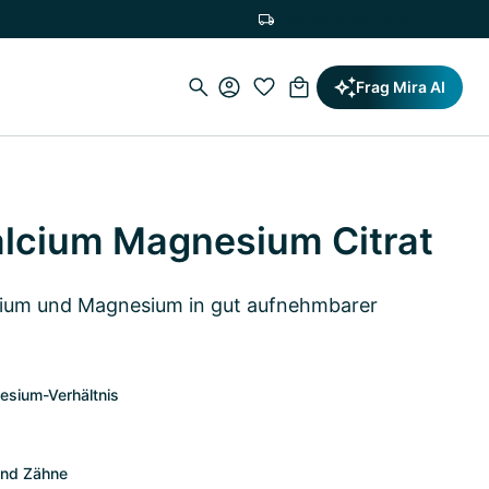
Versandkostenfrei ab 19,90€
Frag Mira AI
alcium Magnesium Citrat
cium und Magnesium in gut aufnehmbarer
sium-Verhältnis
und Zähne