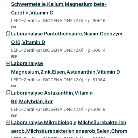
Schwermetalle,Kalium,Magnesium,beta-
Carotin,Vitamin C
LEFO-Zertifikat BIOGENA ONE (2.0) - p-60616
PDF
Laboranalyse Pantothensäure,Niacin,Coenzym
Q10,Vitamin D
LEFO-Zertifikat BIOGENA ONE (2.0) - p-60614
PDF
Laboranalyse
Magnesium,Zink,Eisen,Astaxanthin,Vitamin D
LEFO-Zertifikat BIOGENA ONE (2.0) - p-61064
PDF
Laboranalyse Astaxanthin,Vitamin
B6,Molybdän,Bor
LEFO-Zertifikat BIOGENA ONE (2.0) - p-60919
PDF
Laboranalyse Mikrobiologie,Milchsäurebakterien
aerob,Milchsäurebakterien anaerob,Selen,Chrom