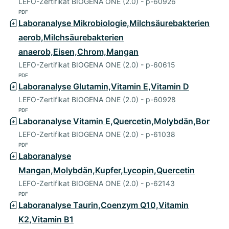
LEFO-Zertifikat BIOGENA ONE (2.0) - p-60926
PDF
Laboranalyse Mikrobiologie,Milchsäurebakterien
aerob,Milchsäurebakterien
anaerob,Eisen,Chrom,Mangan
LEFO-Zertifikat BIOGENA ONE (2.0) - p-60615
PDF
Laboranalyse Glutamin,Vitamin E,Vitamin D
LEFO-Zertifikat BIOGENA ONE (2.0) - p-60928
PDF
Laboranalyse Vitamin E,Quercetin,Molybdän,Bor
LEFO-Zertifikat BIOGENA ONE (2.0) - p-61038
PDF
Laboranalyse
Mangan,Molybdän,Kupfer,Lycopin,Quercetin
LEFO-Zertifikat BIOGENA ONE (2.0) - p-62143
PDF
Laboranalyse Taurin,Coenzym Q10,Vitamin
K2,Vitamin B1