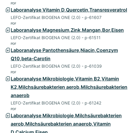
PDF
Laboranalyse Vitamin D,Quercetin,Transresveratrol
LEFO-Zertifikat BIOGENA ONE (2.0) - p-61607
PDF
Laboranalyse Magnesium,Zink,Mangan,Bor,Eisen
LEFO-Zertifikat BIOGENA ONE (2.0) - p-61511
PDF
Laboranalyse Pantothensäure,Niacin,Coenzym
Q10,beta-Carotin
LEFO-Zertifikat BIOGENA ONE (2.0) - p-61039
PDF
Laboranalyse Mikrobiologie,Vitamin B2,Vitamin
K2,Milchsäurebakterien aerob,Milchsäurebakterien
anaerob
LEFO-Zertifikat BIOGENA ONE (2.0) - p-61242
PDF
Laboranalyse Mikrobiologie,Milchsäurebakterien
aerob,Milchsäurebakterien anaerob,Vitamin
D,Calcium,Eisen