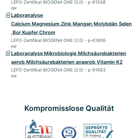
LEFO-Zertifikat BIOGENA ONE (2.0) - p-61508
PDF
Laboranalyse
Calcium,Magnesium,Zink,Mangan,Molybdän,Selen
,Bor,Kupfer,Chrom
LEFO-Zertifikat BIOGENA ONE (2.0) - p-61606
PDF
Laboranalyse Mikrobiologie,Milchsäurebakterien
aerob,Milchsäurebakterien anaerob,Vitamin K2
LEFO-Zertifikat BIOGENA ONE (2.0) - p-61693
PDF
Kompromisslose Qualität