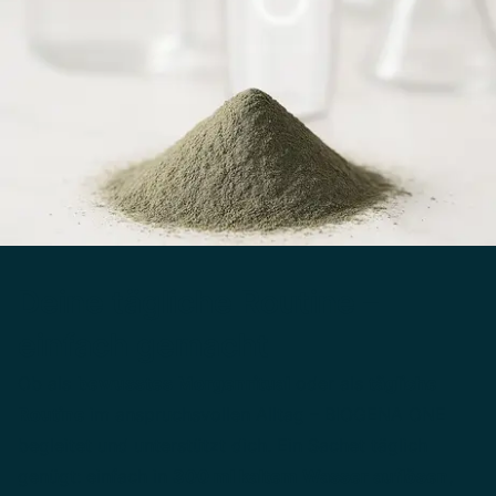
Deine tägliche Routine –
einfach gemacht
Ob als
bewusstes Morgenritual
oder als
tägliche
Routine
im anspruchsvollen Alltag – BIOGENA ONE
begleitet und unterstützt dich. Ein Sachet täglich
genügt: einfach in
300 ml kaltem Wasser auflösen
,