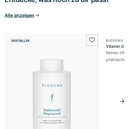
Alle anzeigen
BIOGENA E
BESTSELLER
BESTSELL
wishlist.add
Vitamin D3 
Reines Vita
praktischer