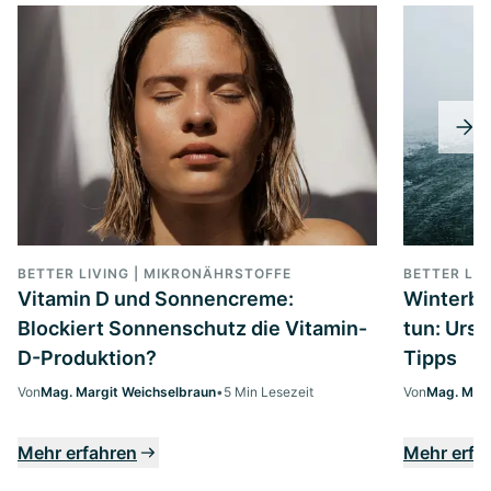
BETTER LIVING | MIKRONÄHRSTOFFE
BETTER LIV
Vitamin D und Sonnencreme:
Winterbl
Blockiert Sonnenschutz die Vitamin-
tun: Urs
D-Produktion?
Tipps
Von
Mag. Margit Weichselbraun
•
5 Min Lesezeit
Von
Mag. Marg
Mehr erfahren
Mehr erfa