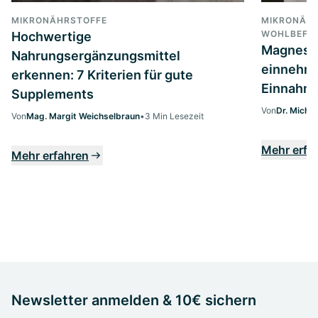
MIKRONÄHRSTOFFE
MIKRONÄHR
WOHLBEFIN
Hochwertige
Magnesi
Nahrungsergänzungsmittel
einnehme
erkennen: 7 Kriterien für gute
Einnahme
Supplements
Von
Dr. Micha
Von
Mag. Margit Weichselbraun
•
3 Min Lesezeit
Mehr erfa
Mehr erfahren
Newsletter anmelden & 10€ sichern