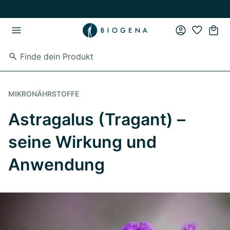
Zum Hauptinhalt springen
Zur Hauptnavigation springen
MIKRONÄHRSTOFFE
Astragalus (Tragant) –
seine Wirkung und
Anwendung