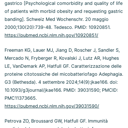
gastrico [Psychological comorbidity and quality of life
of patients with morbid obesity and requesting gastric
banding]. Schweiz Med Wochenschr. 20 maggio
2000;130(20):739-48. Tedesco. PMID: 10920851.
https://pubmed.ncbi.nlm.nih.gov/10920851/
Freeman KG, Lauer MJ, Jiang D, Roscher J, Sandler S,
Mercado N, Fryberger R, Kovalski J, Lutz AR, Hughes
LE, VanDemark AP, Hatfull GF. Caratterizzazione delle
proteine citotossiche del micobatteriofago Adephagia.
G3 (Bethesda). 4 settembre 2024;14(9):jkae166. doi:
10.1093/g3journal/jkae166. PMID: 39031590; PMCID:
PMC11373665.
https://pubmed.ncbi.nlm.nih.gov/39031590/
Petrova ZO, Broussard GW, Hatfull GF. Immunità