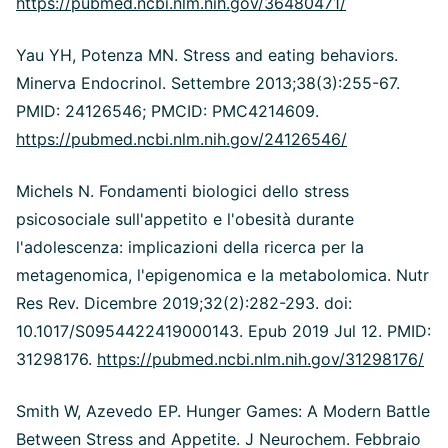
https://pubmed.ncbi.nlm.nih.gov/36480471/
Yau YH, Potenza MN. Stress and eating behaviors.
Minerva Endocrinol. Settembre 2013;38(3):255-67.
PMID: 24126546; PMCID: PMC4214609.
https://pubmed.ncbi.nlm.nih.gov/24126546/
Michels N. Fondamenti biologici dello stress
psicosociale sull'appetito e l'obesità durante
l'adolescenza: implicazioni della ricerca per la
metagenomica, l'epigenomica e la metabolomica. Nutr
Res Rev. Dicembre 2019;32(2):282-293. doi:
10.1017/S0954422419000143. Epub 2019 Jul 12. PMID:
31298176.
https://pubmed.ncbi.nlm.nih.gov/31298176/
Smith W, Azevedo EP. Hunger Games: A Modern Battle
Between Stress and Appetite. J Neurochem. Febbraio