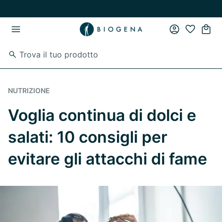
Vai al contenuto principale
Vai direttamente alla navigazione principale
NUTRIZIONE
Voglia continua di dolci e
salati: 10 consigli per
evitare gli attacchi di fame