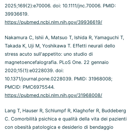
2025;169(2):e70006. doi: 10.1111/jnc.70006. PMID:
39936619.
https://pubmed.ncbi.nlm.nih.gov/39936619/
Nakamura C, Ishii A, Matsuo T, Ishida R, Yamaguchi T,
Takada K, Uji M, Yoshikawa T. Effetti neurali dello
stress acuto sull'appetito: uno studio di
magnetoencefalografia. PLoS One. 22 gennaio
2020;15(1):e0228039. doi:
10.1371/journal.pone.0228039. PMID: 31968008;
PMCID: PMC6975544.
https://pubmed.ncbi.nlm.nih.gov/31968008/
Lang T, Hauser R, Schlumpf R, Klaghofer R, Buddeberg
C. Comorbilità psichica e qualità della vita dei pazienti
con obesità patologica e desiderio di bendaggio