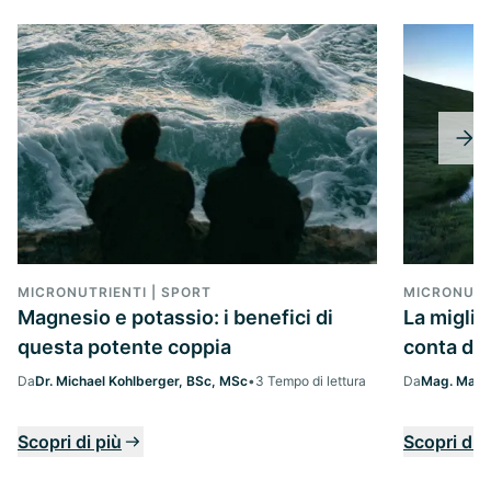
MICRONUTRIENTI | SPORT
MICRONUTR
Magnesio e potassio: i benefici di
La migli
questa potente coppia
conta da
Da
Dr. Michael Kohlberger, BSc, MSc
•
3 Tempo di lettura
Da
Mag. Margi
Scopri di più
Scopri di 