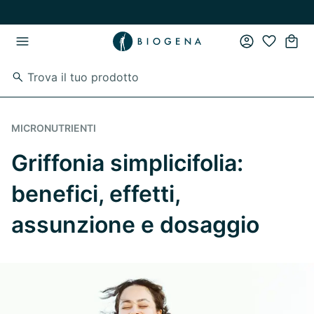
Vai al contenuto principale
Vai direttamente alla navigazione principale
MICRONUTRIENTI
Griffonia simplicifolia:
benefici, effetti,
assunzione e dosaggio