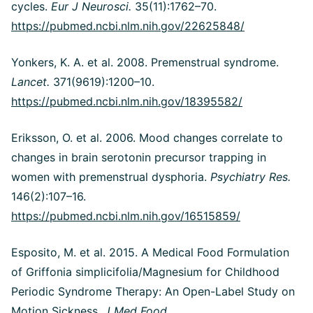
cycles.
Eur J Neurosci.
35(11):1762–70.
https://pubmed.ncbi.nlm.nih.gov/22625848/
Yonkers, K. A. et al. 2008. Premenstrual syndrome.
Lancet.
371(9619):1200–10.
https://pubmed.ncbi.nlm.nih.gov/18395582/
Eriksson, O. et al. 2006. Mood changes correlate to
changes in brain serotonin precursor trapping in
women with premenstrual dysphoria.
Psychiatry Res.
146(2):107–16.
https://pubmed.ncbi.nlm.nih.gov/16515859/
Esposito, M. et al. 2015. A Medical Food Formulation
of Griffonia simplicifolia/Magnesium for Childhood
Periodic Syndrome Therapy: An Open-Label Study on
Motion Sickness.
J Med Food.