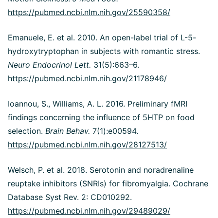
https://pubmed.ncbi.nlm.nih.gov/25590358/
Emanuele, E. et al. 2010. An open-label trial of L-5-
hydroxytryptophan in subjects with romantic stress.
Neuro Endocrinol Lett.
31(5):663–6.
https://pubmed.ncbi.nlm.nih.gov/21178946/
Ioannou, S., Williams, A. L. 2016. Preliminary fMRI
findings concerning the influence of 5HTP on food
selection.
Brain Behav.
7(1):e00594.
https://pubmed.ncbi.nlm.nih.gov/28127513/
Welsch, P. et al. 2018. Serotonin and noradrenaline
reuptake inhibitors (SNRIs) for fibromyalgia. Cochrane
Database Syst Rev. 2: CD010292.
https://pubmed.ncbi.nlm.nih.gov/29489029/