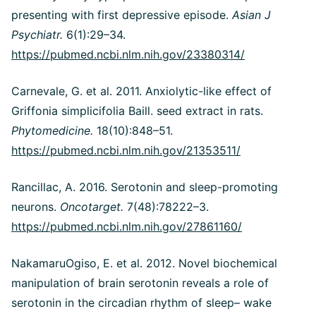
presenting with first depressive episode.
Asian J
Psychiatr.
6(1):29–34.
https://pubmed.ncbi.nlm.nih.gov/23380314/
Carnevale, G. et al. 2011. Anxiolytic-like effect of
Griffonia simplicifolia Baill. seed extract in rats.
Phytomedicine.
18(10):848–51.
https://pubmed.ncbi.nlm.nih.gov/21353511/
Rancillac, A. 2016. Serotonin and sleep-promoting
neurons.
Oncotarget.
7(48):78222–3.
https://pubmed.ncbi.nlm.nih.gov/27861160/
NakamaruOgiso, E. et al. 2012. Novel biochemical
manipulation of brain serotonin reveals a role of
serotonin in the circadian rhythm of sleep– wake