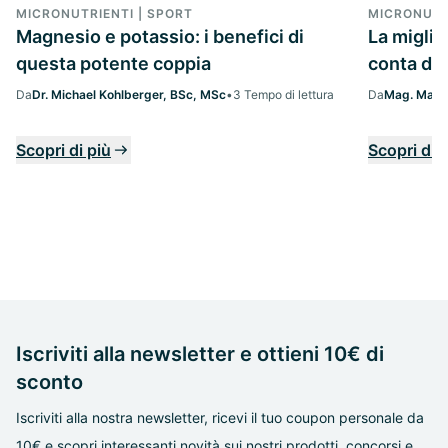
MICRONUTRIENTI | SPORT
MICRONUTR
Magnesio e potassio: i benefici di
La migli
questa potente coppia
conta da
Da
Dr. Michael Kohlberger, BSc, MSc
•
3 Tempo di lettura
Da
Mag. Margi
Scopri di più
Scopri di 
Iscriviti alla newsletter e ottieni 10€ di
sconto
Iscriviti alla nostra newsletter, ricevi il tuo coupon personale da
10€ e scopri interessanti novità sui nostri prodotti, concorsi e