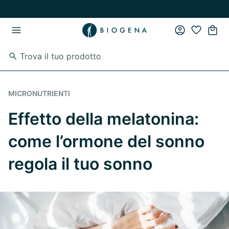
Vai al contenuto principale
Vai direttamente alla navigazione principale
MICRONUTRIENTI
Effetto della melatonina:
come l’ormone del sonno
regola il tuo sonno