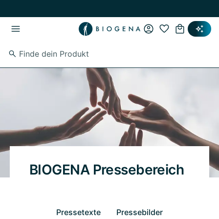
Zum Hauptinhalt springen
Zur Hauptnavigation springen
BIOGENA Pressebereich
Pressetexte
Pressebilder