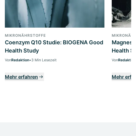
MIKRONÄHRSTOFFE
MIKRONÄH
Coenzym Q10 Studie: BIOGENA Good
Magnesi
Health Study
Health S
Von
Redaktion
•
3 Min Lesezeit
Von
Redaktion
Mehr erfahren
Mehr erfa