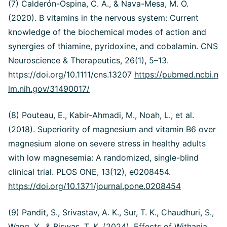
(7) Calderón-Ospina, C. A., & Nava-Mesa, M. O.
(2020). B vitamins in the nervous system: Current
knowledge of the biochemical modes of action and
synergies of thiamine, pyridoxine, and cobalamin. CNS
Neuroscience & Therapeutics, 26(1), 5–13.
https://doi.org/10.1111/cns.13207
https://pubmed.ncbi.n
lm.nih.gov/31490017/
(8) Pouteau, E., Kabir-Ahmadi, M., Noah, L., et al.
(2018). Superiority of magnesium and vitamin B6 over
magnesium alone on severe stress in healthy adults
with low magnesemia: A randomized, single-blind
clinical trial. PLOS ONE, 13(12), e0208454.
https://doi.org/10.1371/journal.pone.0208454
(9) Pandit, S., Srivastav, A. K., Sur, T. K., Chaudhuri, S.,
Wang, Y., & Biswas, T. K. (2024). Effects of Withania