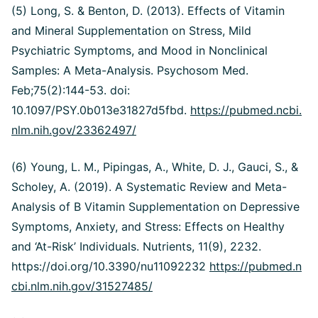
(5) Long, S. & Benton, D. (2013). Effects of Vitamin
and Mineral Supplementation on Stress, Mild
Psychiatric Symptoms, and Mood in Nonclinical
Samples: A Meta-Analysis. Psychosom Med.
Feb;75(2):144-53. doi:
10.1097/PSY.0b013e31827d5fbd.
https://pubmed.ncbi.
nlm.nih.gov/23362497/
(6) Young, L. M., Pipingas, A., White, D. J., Gauci, S., &
Scholey, A. (2019). A Systematic Review and Meta-
Analysis of B Vitamin Supplementation on Depressive
Symptoms, Anxiety, and Stress: Effects on Healthy
and ‘At-Risk’ Individuals. Nutrients, 11(9), 2232.
https://doi.org/10.3390/nu11092232
https://pubmed.n
cbi.nlm.nih.gov/31527485/