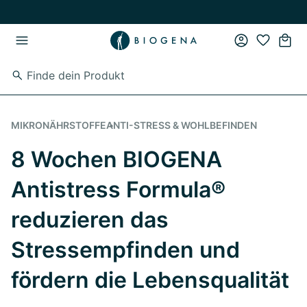
Zum Hauptinhalt springen
Zur Hauptnavigation springen
MIKRONÄHRSTOFFE
ANTI-STRESS & WOHLBEFINDEN
8 Wochen BIOGENA
Antistress Formula®
reduzieren das
Stressempfinden und
fördern die Lebensqualität