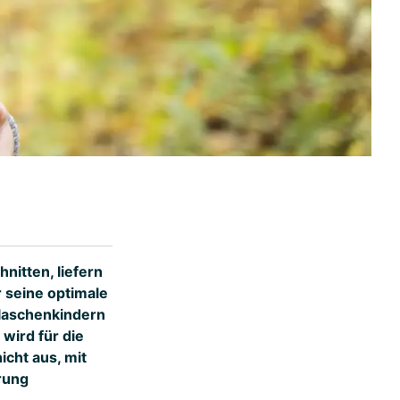
itten, liefern
 seine optimale
Flaschenkindern
ird für die
icht aus, mit
rung