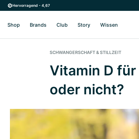
Zum Hauptinhalt springen
Zur Hauptnavigation springen
Hervorragend - 4,67
Shop
Brands
Club
Story
Wissen
Zum Untermenü Shop umschalten
Zum Untermenü Brands umschalten
Zum Untermenü Club umschalten
Zum Untermenü Story ums
Zum Unter
SCHWANGERSCHAFT & STILLZEIT
Vitamin D für
oder nicht?