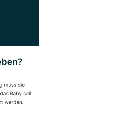
eben?
ig muss die
das Baby soll
zt werden.