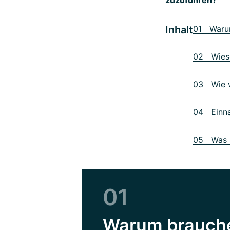
Inhalt
01 Warum
02 Wieso
03 Wie w
04 Einna
05 Was s
01
Warum brauche