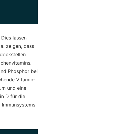
 Dies lassen
 a. zeigen, dass
dockstellen
ochenvitamins.
und Phosphor bei
ichende Vitamin-
tum und eine
n D für die
es Immunsystems