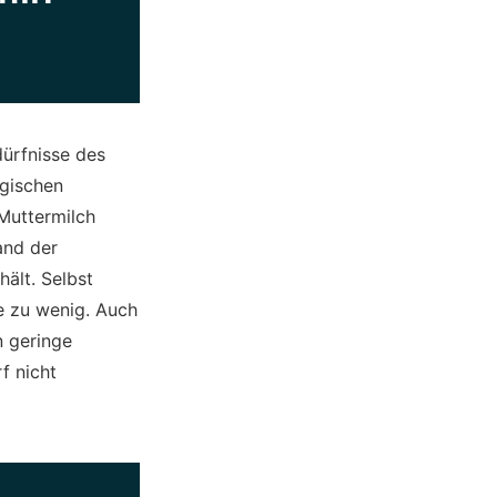
dürfnisse des
ogischen
Muttermilch
and der
ält. Selbst
le zu wenig. Auch
n geringe
f nicht