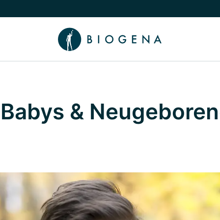
chalten
menü Wissen umschalten
 Babys & Neugeborene