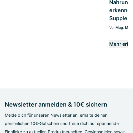
Nahrungs
erkennen:
Supplem
Von
Mag. Marg
Mehr erfa
Newsletter anmelden & 10€ sichern
Melde dich für unseren Newsletter an, erhalte deinen
persönlichen 10€-Gutschein und freue dich auf spannende
Einblicke zu aktuellen Produktneuheiten, Gewinnspielen sowie