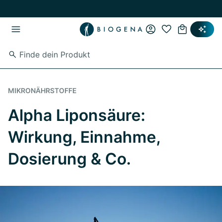
Zum Hauptinhalt springen
Zur Hauptnavigation springen
MIKRONÄHRSTOFFE
Alpha Liponsäure:
Wirkung, Einnahme,
Dosierung & Co.