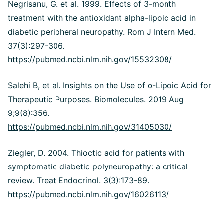
Negrisanu, G. et al. 1999. Effects of 3-month
treatment with the antioxidant alpha-lipoic acid in
diabetic peripheral neuropathy. Rom J Intern Med.
37(3):297-306.
https://pubmed.ncbi.nlm.nih.gov/15532308/
Salehi B, et al. Insights on the Use of
α
-Lipoic Acid for
Therapeutic Purposes.
Biomolecules. 2019 Aug
9;9(8):356.
https://pubmed.ncbi.nlm.nih.gov/31405030/
Ziegler, D. 2004. Thioctic acid for patients with
symptomatic diabetic polyneuropathy: a critical
review. Treat Endocrinol. 3(3):173-89.
https://pubmed.ncbi.nlm.nih.gov/16026113/