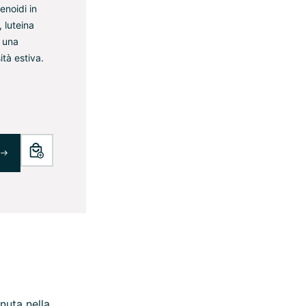
enoidi in
 luteina
r una
tà estiva.
nuta nella