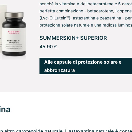
nonché la vitamina A del betacarotene e 5 carot
perfetta combinazione - betacarotene, licopene,
(Lyc-O-Lutein™), astaxantina e zeaxantina - pe
protezione solare naturale e una radiosa luminosi
SUMMERSKIN+ SUPERIOR
45,90 €
Alle capsule di protezione solare e
abbronzatura
ina
n altro carotenoide naturale. L'astaxantina naturale è conte