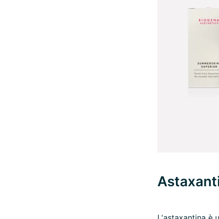
Astaxant
L'
astaxantina
è u