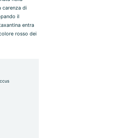
a carenza di
ppando il
staxantina entra
colore rosso dei
occus