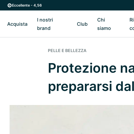
Vai al contenuto principale
Vai direttamente alla navigazione principale
Eccellente - 4,56
I nostri
Chi
R
Acquista
Club
Riavvia il sottomenu di Acquista
Riavvia il sottomenu di I nostri brand
Riavvia il sottomenu di Cl
Riavvia
brand
siamo
c
PELLE E BELLEZZA
Protezione na
prepararsi dal