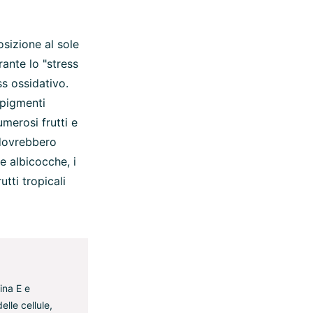
osizione al sole
rante lo "stress
ss ossidativo.
 pigmenti
merosi frutti e
 dovrebbero
 le albicocche, i
utti tropicali
ina E e
elle cellule,