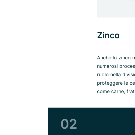
Zinco
Anche lo
zinco
n
numerosi process
ruolo nella divis
proteggere le cel
come carne, fratt
02