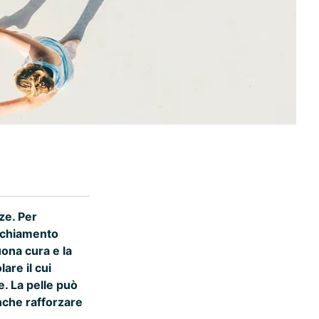
ze. Per
ecchiamento
ona cura e la
are il cui
e. La pelle può
nche rafforzare