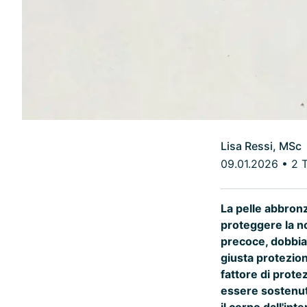
Lisa Ressi, MSc
09.01.2026
•
2 
La pelle abbronz
proteggere la no
precoce, dobbiam
giusta protezion
fattore di prote
essere sostenut
il corpo dall'inte