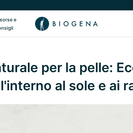
isorse e
ub
 il sottomenu di Chi siamo
Riavvia il sottomenu di Risorse e consigli
onsigli
turale per la pelle: 
l'interno al sole e ai 