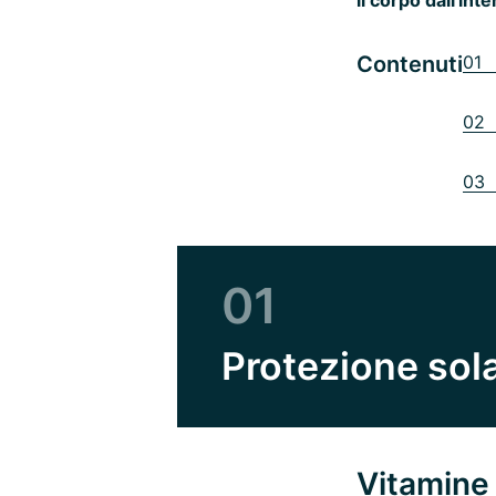
Contenuti
01 
02 
03 
01
Protezione sola
Vitamine 