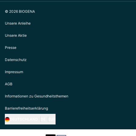
© 2026 BIOGENA
Unsere Anleihe
Unsere Aktie
Presse
Datenschutz
Impressum
AGB
Informationen zu Gesundheitsthemen
Barrierefreiheitserklärung
DEUTSCHLAND
DE
EUR
https://biogena.com/de-at
https://biogena.com/de-de