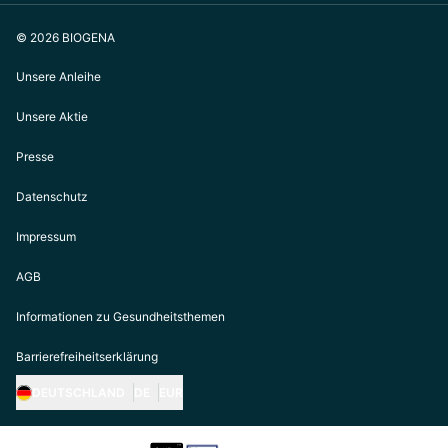
© 2026 BIOGENA
Unsere Anleihe
Unsere Aktie
Presse
Datenschutz
Impressum
AGB
Informationen zu Gesundheitsthemen
Barrierefreiheitserklärung
DEUTSCHLAND
DE
EUR
https://biogena.com/de-at
https://biogena.com/de-de