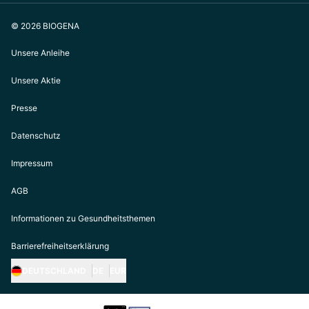
© 2026 BIOGENA
Unsere Anleihe
Unsere Aktie
Presse
Datenschutz
Impressum
AGB
Informationen zu Gesundheitsthemen
Barrierefreiheitserklärung
DEUTSCHLAND
DE
EUR
https://biogena.com/de-at
https://biogena.com/de-de