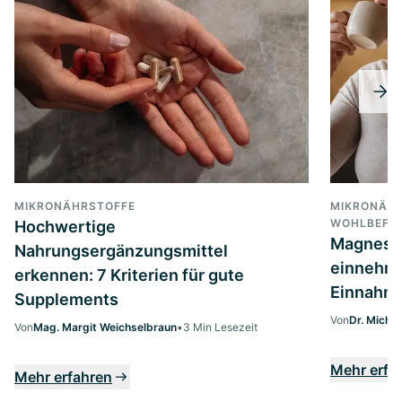
MIKRONÄHRSTOFFE
MIKRONÄHR
WOHLBEFIN
Hochwertige
Magnesi
Nahrungsergänzungsmittel
einnehme
erkennen: 7 Kriterien für gute
Einnahme
Supplements
Von
Dr. Micha
Von
Mag. Margit Weichselbraun
•
3 Min Lesezeit
Mehr erfa
Mehr erfahren