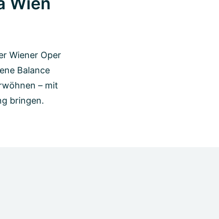
a Wien
der Wiener Oper
gene Balance
verwöhnen – mit
ng bringen.