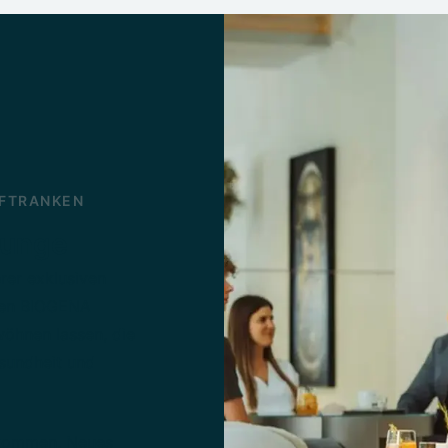
UFTRANKEN
ounge
rer exklusiven
iven BIOGENA
wöhnen lassen, die
esundheit und
 kommen, Neues