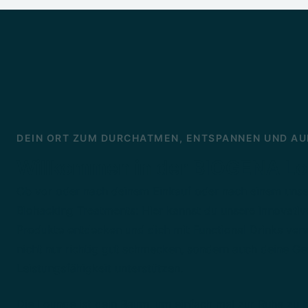
DEIN ORT ZUM DURCHATMEN, ENTSPANNEN UND A
Willkommen in der BIOGENA L
Ob vor oder nach deinem Einkauf oder nach einem unse
Biohacking Treatments: Hier kannst du unsere innovat
Produkte entdecken und dich mit Functional Drinks ver
nicht nur richtig gut schmecken, sondern auch deine G
Leistungsfähigkeit unterstützen.
Die Lounge ist dein Raum, um einfach mal zur Ruhe zu