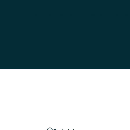
auszuprobieren und dir selbst etwas Gutes zu tun – d
verbindet Gesundheit, Genuss und Lifestyle auf einzigar