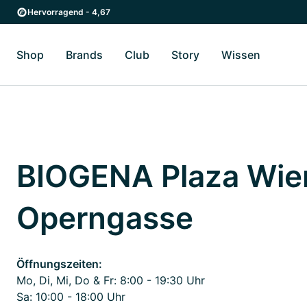
Zum Hauptinhalt springen
Zur Hauptnavigation springen
Hervorragend - 4,67
Shop
Brands
Club
Story
Wissen
Zum Untermenü Shop umschalten
Zum Untermenü Brands umschalten
Zum Untermenü Club umschalten
Zum Untermenü Story ums
Zum Unter
BIOGENA Plaza Wie
Operngasse
Öffnungszeiten:
Mo, Di, Mi, Do & Fr: 8:00 - 19:30 Uhr
Sa: 10:00 - 18:00 Uhr