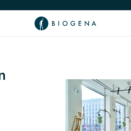
chalten
menü Wissen umschalten
n