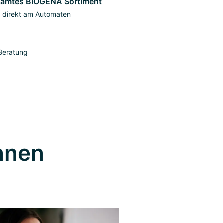
amtes BIOGENA Sortiment
 direkt am Automaten
 Beratung
nnen