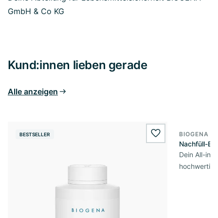
GmbH & Co KG
Kund:innen lieben gerade
Alle anzeigen
BIOGENA O
BESTSELLER
wishlist.add
Nachfüll-Bo
Dein All-in
hochwertige