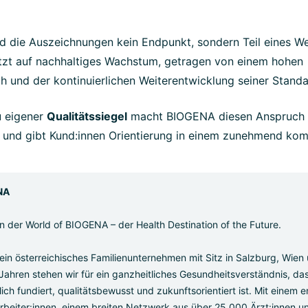
d die Auszeichnungen kein Endpunkt, sondern Teil eines W
zt auf nachhaltiges Wachstum, getragen von einem hohen
h und der kontinuierlichen Weiterentwicklung seiner Standa
 eigener
Qualitätssiegel
macht BIOGENA diesen Anspruch 
– und gibt Kund:innen Orientierung in einem zunehmend ko
NA
n der World of BIOGENA – der Health Destination of the Future.
in österreichisches Familienunternehmen mit Sitz in Salzburg, Wien 
 Jahren stehen wir für ein ganzheitliches Gesundheitsverständnis, da
ich fundiert, qualitätsbewusst und zukunftsorientiert ist. Mit einem
rbeiter:innen, einem breiten Netzwerk aus über 25.000 Ärzt:innen u