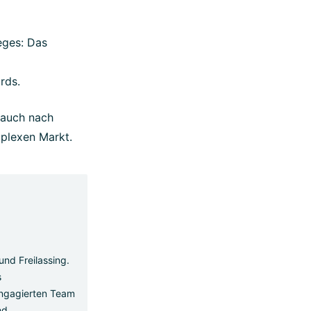
eges: Das
rds.
auch nach
mplexen Markt.
und Freilassing.
s
 engagierten Team
nd