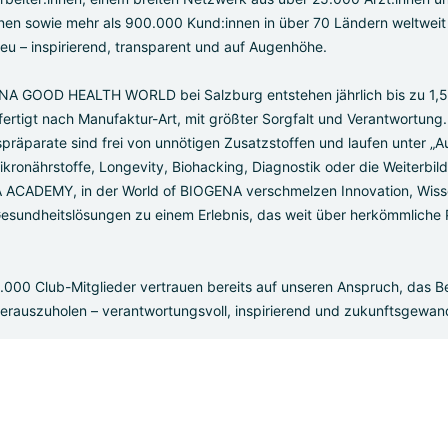
nen sowie mehr als 900.000 Kund:innen in über 70 Ländern weltweit 
eu – inspirierend, transparent und auf Augenhöhe.
NA GOOD HEALTH WORLD bei Salzburg entstehen jährlich bis zu 1,5 
fertigt nach Manufaktur-Art, mit größter Sorgfalt und Verantwortung
spräparate sind frei von unnötigen Zusatzstoffen und laufen unter „A
Mikronährstoffe, Longevity, Biohacking, Diagnostik oder die Weiterb
 ACADEMY, in der World of BIOGENA verschmelzen Innovation, Wis
 Gesundheitslösungen zu einem Erlebnis, das weit über herkömmliche
.000 Club-Mitglieder vertrauen bereits auf unseren Anspruch, das Be
erauszuholen – verantwortungsvoll, inspirierend und zukunftsgewan