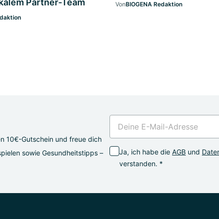
okalem Partner-Team
Von
BIOGENA Redaktion
daktion
en 10€-Gutschein und freue dich
Ja, ich habe die
AGB
und
Daten
pielen sowie Gesundheitstipps –
verstanden. *