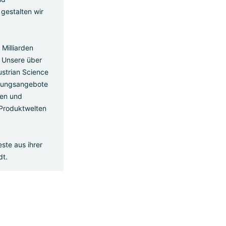
gestalten wir
Milliarden
. Unsere über
ustrian Science
ildungsangebote
sen und
 Produktwelten
ste aus ihrer
dt.